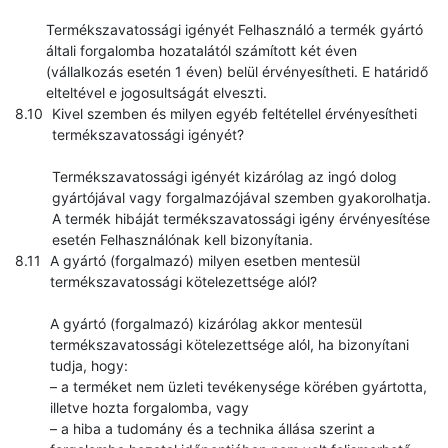
Termékszavatossági igényét Felhasználó a termék gyártó
általi forgalomba hozatalától számított két éven
(vállalkozás esetén 1 éven) belül érvényesítheti. E határidő
elteltével e jogosultságát elveszti.
Kivel szemben és milyen egyéb feltétellel érvényesítheti
termékszavatossági igényét?
Termékszavatossági igényét kizárólag az ingó dolog
gyártójával vagy forgalmazójával szemben gyakorolhatja.
A termék hibáját termékszavatossági igény érvényesítése
esetén Felhasználónak kell bizonyítania.
A gyártó (forgalmazó) milyen esetben mentesül
termékszavatossági kötelezettsége alól?
A gyártó (forgalmazó) kizárólag akkor mentesül
termékszavatossági kötelezettsége alól, ha bizonyítani
tudja, hogy:
– a terméket nem üzleti tevékenysége körében gyártotta,
illetve hozta forgalomba, vagy
– a hiba a tudomány és a technika állása szerint a