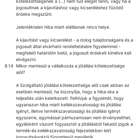
kötelezettségének a (...) nem tud eleget tenni, vagy ha a
jogosultnak a kijavításhoz vagy kicseréléshez fűződő
érdeke megszűnt.
Jelentéktelen hiba miatt elállásnak nincs helye.
A kijavítást vagy kicserélést - a dolog tulajdonságaira és a
jogosult által elvárható rendeltetésére figyelemmel -
megfelelő határidőn belül, a jogosult érdekeit kímélve kell
elvégezni.
Mikor mentesül a vállalkozás a jótállási kötelezettsége
alól?
A Szolgáltató jótállási kötelezettsége alól csak abban az
esetben mentesül, ha bizonyítja, hogy a hiba oka a
teljesítés után keletkezett. Felhívjuk a figyelmét, hogy
ugyanazon hiba miatt kellékszavatossági és jótállási
igényt, illetve termékszavatossági és jótállási igényt
egyszerre, egymással párhuzamosan nem érvényesíthet,
egyébként viszont fogyasztót a jótállásból fakadó jogok a
termék-és kellékszavatosság fejezetekben leírt
jogosultságoktól függetlenül megilletik.