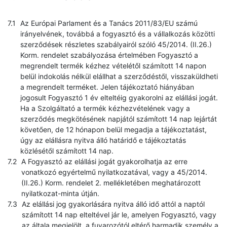
Az Európai Parlament és a Tanács 2011/83/EU számú
irányelvének, továbbá a fogyasztó és a vállalkozás közötti
szerződések részletes szabályairól szóló 45/2014. (II.26.)
Korm. rendelet szabályozása értelmében Fogyasztó a
megrendelt termék kézhez vételétől számított 14 napon
belül indokolás nélkül elállhat a szerződéstől, visszaküldheti
a megrendelt terméket. Jelen tájékoztató hiányában
jogosult Fogyasztó 1 év elteltéig gyakorolni az elállási jogát.
Ha a Szolgáltató a termék kézhezvételének vagy a
szerződés megkötésének napjától számított 14 nap lejártát
követően, de 12 hónapon belül megadja a tájékoztatást,
úgy az elállásra nyitva álló határidő e tájékoztatás
közlésétől számított 14 nap.
A Fogyasztó az elállási jogát gyakorolhatja az erre
vonatkozó egyértelmű nyilatkozatával, vagy a 45/2014.
(II.26.) Korm. rendelet 2. mellékletében meghatározott
nyilatkozat-minta útján.
Az elállási jog gyakorlására nyitva álló idő attól a naptól
számított 14 nap elteltével jár le, amelyen Fogyasztó, vagy
az általa megjelölt, a fuvarozótól eltérő harmadik személy a