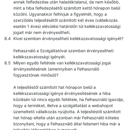
annak felfedezése után haladéktalanul, de nem később,
mint a hiba felfedezésétől számított kettő hónapon belül
közölni. Ugyanakkor felhívjuk a figyelmét, hogy a
szerződés teljesítésétől számított két éves (vállalkozás
esetén 1 éves) elévülési határidőn túl kellékszavatossági
jogait már nem érvényesítheti.
Kivel szemben érvényesítheti kellékszavatossági igényét?
Felhasználó a Szolgáltatóval szemben érvényesítheti
kellékszavatossági igényét.
Milyen egyéb feltétele van kellékszavatossági jogai
érvényesítésének (amennyiben a Felhasználó
fogyasztónak minősül)?
A teljesítéstől számított hat hónapon belül a
kellékszavatossági igénye érvényesítésének a hiba
közlésén túl nincs egyéb feltétele, ha Felhasználó igazolja,
hogy a terméket, illetve a szolgáltatást a webshopot
üzemeltető vállalkozás nyújtotta. A teljesítéstől számított
hat hónap eltelte után azonban már Felhasználó köteles
bizonyítani, hogy a Felhasználó által felismert hiba már a
teljesítés időpontjában is megvolt.