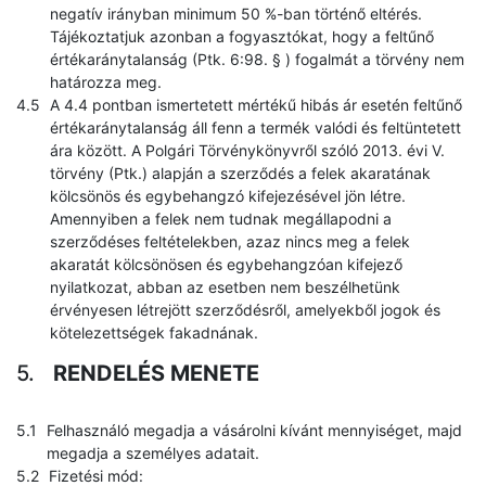
negatív irányban minimum 50 %-ban történő eltérés.
Tájékoztatjuk azonban a fogyasztókat, hogy a feltűnő
értékaránytalanság (Ptk. 6:98. § ) fogalmát a törvény nem
határozza meg.
A 4.4 pontban ismertetett mértékű hibás ár esetén feltűnő
értékaránytalanság áll fenn a termék valódi és feltüntetett
ára között. A Polgári Törvénykönyvről szóló 2013. évi V.
törvény (Ptk.) alapján a szerződés a felek akaratának
kölcsönös és egybehangzó kifejezésével jön létre.
Amennyiben a felek nem tudnak megállapodni a
szerződéses feltételekben, azaz nincs meg a felek
akaratát kölcsönösen és egybehangzóan kifejező
nyilatkozat, abban az esetben nem beszélhetünk
érvényesen létrejött szerződésről, amelyekből jogok és
kötelezettségek fakadnának.
RENDELÉS MENETE
Felhasználó megadja a vásárolni kívánt mennyiséget, majd
megadja a személyes adatait.
Fizetési mód: