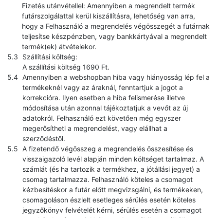
Fizetés utánvétellel: Amennyiben a megrendelt termék
futárszolgálattal kerül kiszállításra, lehetőség van arra,
hogy a Felhasználó a megrendelés végösszegét a futárnak
teljesítse készpénzben, vagy bankkártyával a megrendelt
termék(ek) átvételekor.
Szállítási költség:
A szállítási költség 1690 Ft.
Amennyiben a webshopban hiba vagy hiányosság lép fel a
termékeknél vagy az áraknál, fenntartjuk a jogot a
korrekcióra. Ilyen esetben a hiba felismerése illetve
módosítása után azonnal tájékoztatjuk a vevőt az új
adatokról. Felhasználó ezt követően még egyszer
megerősítheti a megrendelést, vagy elállhat a
szerződéstől.
A fizetendő végösszeg a megrendelés összesítése és
visszaigazoló levél alapján minden költséget tartalmaz. A
számlát (és ha tartozik a termékhez, a jótállási jegyet) a
csomag tartalmazza. Felhasználó köteles a csomagot
kézbesítéskor a futár előtt megvizsgálni, és termékeken,
csomagoláson észlelt esetleges sérülés esetén köteles
jegyzőkönyv felvételét kérni, sérülés esetén a csomagot