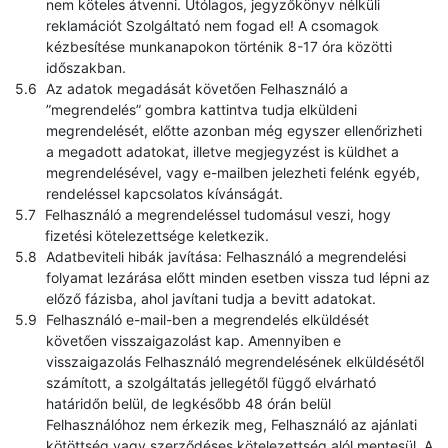
nem köteles átvenni. Utólagos, jegyzőkönyv nélküli
reklamációt Szolgáltató nem fogad el! A csomagok
kézbesítése munkanapokon történik 8-17 óra közötti
időszakban.
Az adatok megadását követően Felhasználó a
”megrendelés” gombra kattintva tudja elküldeni
megrendelését, előtte azonban még egyszer ellenőrizheti
a megadott adatokat, illetve megjegyzést is küldhet a
megrendelésével, vagy e-mailben jelezheti felénk egyéb,
rendeléssel kapcsolatos kívánságát.
Felhasználó a megrendeléssel tudomásul veszi, hogy
fizetési kötelezettsége keletkezik.
Adatbeviteli hibák javítása: Felhasználó a megrendelési
folyamat lezárása előtt minden esetben vissza tud lépni az
előző fázisba, ahol javítani tudja a bevitt adatokat.
Felhasználó e-mail-ben a megrendelés elküldését
követően visszaigazolást kap. Amennyiben e
visszaigazolás Felhasználó megrendelésének elküldésétől
számított, a szolgáltatás jellegétől függő elvárható
határidőn belül, de legkésőbb 48 órán belül
Felhasználóhoz nem érkezik meg, Felhasználó az ajánlati
kötöttség vagy szerződéses kötelezettség alól mentesül. A