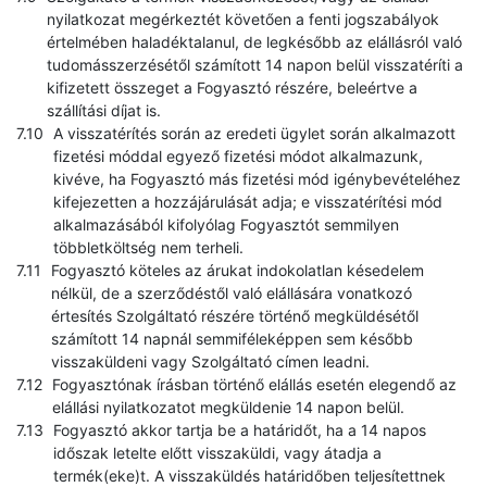
nyilatkozat megérkeztét követően a fenti jogszabályok
értelmében haladéktalanul, de legkésőbb az elállásról való
tudomásszerzésétől számított 14 napon belül visszatéríti a
kifizetett összeget a Fogyasztó részére, beleértve a
szállítási díjat is.
A visszatérítés során az eredeti ügylet során alkalmazott
fizetési móddal egyező fizetési módot alkalmazunk,
kivéve, ha Fogyasztó más fizetési mód igénybevételéhez
kifejezetten a hozzájárulását adja; e visszatérítési mód
alkalmazásából kifolyólag Fogyasztót semmilyen
többletköltség nem terheli.
Fogyasztó köteles az árukat indokolatlan késedelem
nélkül, de a szerződéstől való elállására vonatkozó
értesítés Szolgáltató részére történő megküldésétől
számított 14 napnál semmiféleképpen sem később
visszaküldeni vagy Szolgáltató címen leadni.
Fogyasztónak írásban történő elállás esetén elegendő az
elállási nyilatkozatot megküldenie 14 napon belül.
Fogyasztó akkor tartja be a határidőt, ha a 14 napos
időszak letelte előtt visszaküldi, vagy átadja a
termék(eke)t. A visszaküldés határidőben teljesítettnek