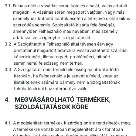
Felhasználó a vásárlás során köteles a saját, valós adatait
megadni. A vásárlás során megadott valótlan, vagy más
személyhez köthető adatok esetén a létrejövő elektronikus
szerződés semmis. Szolgáltató kizárja felelősségét,
amennyiben Felhasználó más nevében, más személy
adataival veszi igénybe szolgáltatásait.
A Szolgáltatót a Felhasználó által tévesen és/vagy
pontatlanul megadott adatokra visszavezethető szállítási
késedelemért, illetve egyéb problémáért, hibáért
semminemű felelősség nem terheli.
A Szolgáltatót nem terheli felelősség az abból adódó
károkért, ha Felhasználó a jelszavát elfelejti, vagy az
illetéktelenek számára bármely nem a Szolgáltatónak
felróható okból hozzáférhetővé válik.
MEGVÁSÁROLHATÓ TERMÉKEK,
SZOLGÁLTATÁSOK KÖRE
A megjelenített termékek kizárólag online rendelhetők meg.
A termékekre vonatkozóan megjelenített árak forintban
értendők, tartalmazzák a törvényben előírt áfát, azonban