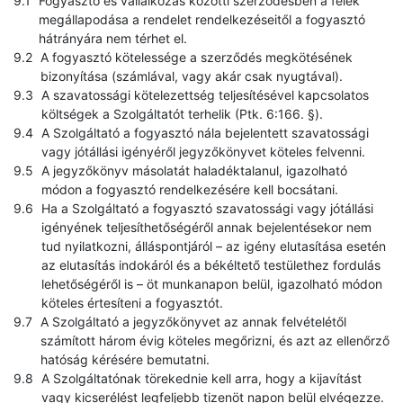
Fogyasztó és vállalkozás közötti szerződésben a felek
megállapodása a rendelet rendelkezéseitől a fogyasztó
hátrányára nem térhet el.
A fogyasztó kötelessége a szerződés megkötésének
bizonyítása (számlával, vagy akár csak nyugtával).
A szavatossági kötelezettség teljesítésével kapcsolatos
költségek a Szolgáltatót terhelik (Ptk. 6:166. §).
A Szolgáltató a fogyasztó nála bejelentett szavatossági
vagy jótállási igényéről jegyzőkönyvet köteles felvenni.
A jegyzőkönyv másolatát haladéktalanul, igazolható
módon a fogyasztó rendelkezésére kell bocsátani.
Ha a Szolgáltató a fogyasztó szavatossági vagy jótállási
igényének teljesíthetőségéről annak bejelentésekor nem
tud nyilatkozni, álláspontjáról – az igény elutasítása esetén
az elutasítás indokáról és a békéltető testülethez fordulás
lehetőségéről is – öt munkanapon belül, igazolható módon
köteles értesíteni a fogyasztót.
A Szolgáltató a jegyzőkönyvet az annak felvételétől
számított három évig köteles megőrizni, és azt az ellenőrző
hatóság kérésére bemutatni.
A Szolgáltatónak törekednie kell arra, hogy a kijavítást
vagy kicserélést legfeljebb tizenöt napon belül elvégezze.