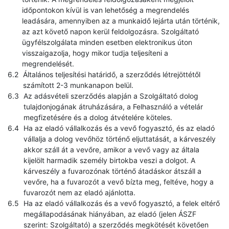
időpontokon kívül is van lehetőség a megrendelés
leadására, amennyiben az a munkaidő lejárta után történik,
az azt követő napon kerül feldolgozásra. Szolgáltató
ügyfélszolgálata minden esetben elektronikus úton
visszaigazolja, hogy mikor tudja teljesíteni a
megrendelését.
Általános teljesítési határidő, a szerződés létrejöttétől
számított 2-3 munkanapon belül.
Az adásvételi szerződés alapján a Szolgáltató dolog
tulajdonjogának átruházására, a Felhasználó a vételár
megfizetésére és a dolog átvételére köteles.
Ha az eladó vállalkozás és a vevő fogyasztó, és az eladó
vállalja a dolog vevőhöz történő eljuttatását, a kárveszély
akkor száll át a vevőre, amikor a vevő vagy az általa
kijelölt harmadik személy birtokba veszi a dolgot. A
kárveszély a fuvarozónak történő átadáskor átszáll a
vevőre, ha a fuvarozót a vevő bízta meg, feltéve, hogy a
fuvarozót nem az eladó ajánlotta.
Ha az eladó vállalkozás és a vevő fogyasztó, a felek eltérő
megállapodásának hiányában, az eladó (jelen ÁSZF
szerint: Szolgáltató) a szerződés megkötését követően