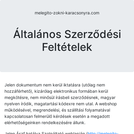
melegito-zokni-karacsonyra.com
Általános Szerződési
Feltételek
Jelen dokumentum nem kerül iktatásra (utólag nem
hozzáférhető), kizárólag elektronikus formában kerül
megkötésre, nem minősül írásbeli szerződésnek, magyar
nyelven íródik, magatartási kódexre nem utal. A webshop
működésével, megrendelési, és szállítási folyamatával
kapcsolatosan felmerülő kérdések esetén a megadott
elérhetőségeinken rendelkezésére állunk.
Jelen Ászf hatálya Szolgáltató weblapján (
http://melegito-