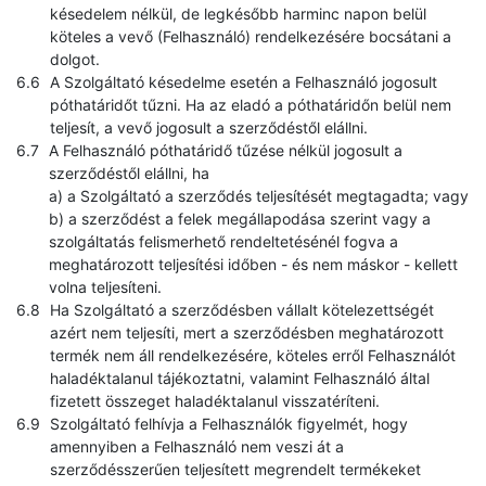
késedelem nélkül, de legkésőbb harminc napon belül
köteles a vevő (Felhasználó) rendelkezésére bocsátani a
dolgot.
A Szolgáltató késedelme esetén a Felhasználó jogosult
póthatáridőt tűzni. Ha az eladó a póthatáridőn belül nem
teljesít, a vevő jogosult a szerződéstől elállni.
A Felhasználó póthatáridő tűzése nélkül jogosult a
szerződéstől elállni, ha
a) a Szolgáltató a szerződés teljesítését megtagadta; vagy
b) a szerződést a felek megállapodása szerint vagy a
szolgáltatás felismerhető rendeltetésénél fogva a
meghatározott teljesítési időben - és nem máskor - kellett
volna teljesíteni.
Ha Szolgáltató a szerződésben vállalt kötelezettségét
azért nem teljesíti, mert a szerződésben meghatározott
termék nem áll rendelkezésére, köteles erről Felhasználót
haladéktalanul tájékoztatni, valamint Felhasználó által
fizetett összeget haladéktalanul visszatéríteni.
Szolgáltató felhívja a Felhasználók figyelmét, hogy
amennyiben a Felhasználó nem veszi át a
szerződésszerűen teljesített megrendelt termékeket