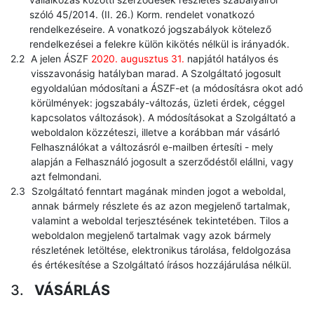
szóló 45/2014. (II. 26.) Korm. rendelet vonatkozó
rendelkezéseire. A vonatkozó jogszabályok kötelező
rendelkezései a felekre külön kikötés nélkül is irányadók.
A jelen ÁSZF
2020. augusztus 31.
napjától hatályos és
visszavonásig hatályban marad. A Szolgáltató jogosult
egyoldalúan módosítani a ÁSZF-et (a módosításra okot adó
körülmények: jogszabály-változás, üzleti érdek, céggel
kapcsolatos változások). A módosításokat a Szolgáltató a
weboldalon közzéteszi, illetve a korábban már vásárló
Felhasználókat a változásról e-mailben értesíti - mely
alapján a Felhasználó jogosult a szerződéstől elállni, vagy
azt felmondani.
Szolgáltató fenntart magának minden jogot a weboldal,
annak bármely részlete és az azon megjelenő tartalmak,
valamint a weboldal terjesztésének tekintetében. Tilos a
weboldalon megjelenő tartalmak vagy azok bármely
részletének letöltése, elektronikus tárolása, feldolgozása
és értékesítése a Szolgáltató írásos hozzájárulása nélkül.
VÁSÁRLÁS