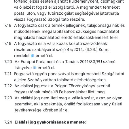
történő jelzés esetén ajánlott küldeményként, csomagként
való jelzést fogad el Szolgáltató. A megrendelt terméket
postai úton, vagy futárszolgálat segítségével juttathatja
vissza Fogyasztó Szolgáltató részére.
A fogyasztó csak a termék jellegének, tulajdonságainak és
működésének megállapításához szükséges használatot
meghaladó használatból eredő értékcsökkenésért felel.
A fogyasztó és a vállalkozás közötti szerződések
részletes szabályairól szóló 45/2014. (II.26.) Korm.
rendelet
itt
érhető el.
Az Európai Parlament és a Tanács 2011/83/EU számú
irányelve
itt
érhető el.
Fogyasztó egyéb panaszával is megkeresheti Szolgáltatót
a jelen Szabályzatban található elérhetőségeken.
Az elállási jog csak a Polgári Törvénykönyv szerinti
fogyasztónak minősülő Felhasználókat illeti meg.
Az elállási jog nem illeti meg a vállalkozást, azaz az olyan
személyt, aki a szakmája, önálló foglalkozása vagy üzleti
tevékenysége körében jár e.
Elállási jog gyakorlásának a menete: