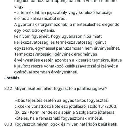
forgalomba hozatal időpontjában nem volt felismerhető
vagy
– a termék hibája jogszabály vagy kötelező hatósági
előírás alkalmazásából ered.
A gyártónak (forgalmazónak) a mentesüléshez elegendő
egy okot bizonyítania.
Felhívom figyelmét, hogy ugyanazon hiba miatt
kellékszavatossági és termékszavatossági igényt
egyszerre, egymással párhuzamosan nem érvényesíthet.
Termékszavatossági igényének eredményes
érvényesítése esetén azonban a kicserélt termékre, illetve
kijavított részre vonatkozó kellékszavatossági igényét a
gyártóval szemben érvényesítheti.
Jótállás
Milyen esetben élhet fogyasztó a jótállási jogával?
Hibás teljesítés esetén az egyes tartós fogyasztási
cikkekre vonatkozó kötelező jótállásról szóló 151/2003.
(IX. 22.) Korm. rendelet alapján a Szolgáltató jótállásra
köteles, ha a felhasználó fogyasztónak minősül.
Fogyasztót milyen jogok és milyen határidőn belül illetik