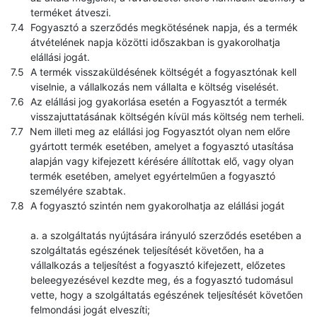
terméket átveszi.
Fogyasztó a szerződés megkötésének napja, és a termék
átvételének napja közötti időszakban is gyakorolhatja
elállási jogát.
A termék visszaküldésének költségét a fogyasztónak kell
viselnie, a vállalkozás nem vállalta e költség viselését.
Az elállási jog gyakorlása esetén a Fogyasztót a termék
visszajuttatásának költségén kívül más költség nem terheli.
Nem illeti meg az elállási jog Fogyasztót olyan nem előre
gyártott termék esetében, amelyet a fogyasztó utasítása
alapján vagy kifejezett kérésére állítottak elő, vagy olyan
termék esetében, amelyet egyértelműen a fogyasztó
személyére szabtak.
A fogyasztó szintén nem gyakorolhatja az elállási jogát
a. a szolgáltatás nyújtására irányuló szerződés esetében a
szolgáltatás egészének teljesítését követően, ha a
vállalkozás a teljesítést a fogyasztó kifejezett, előzetes
beleegyezésével kezdte meg, és a fogyasztó tudomásul
vette, hogy a szolgáltatás egészének teljesítését követően
felmondási jogát elveszíti;