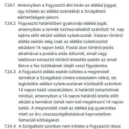
Amennyiben a Fogyasztó élni kíván az elállási joggal,
úgy köteles az elállási szándékát a Szolgáltató
elérhetőségein jelezni.
Fogyasztó határidőben gyakorolja elállási jogát,
amennyiben a termék kézhezvételétől számított 14. nap
lejárta előtt elküldi elállási nyilatkozatát. Írásban történő
elállás esetén elég csak az elállási nyilatkozatot
elküldeni 14 napon belül. Postai úton történő jelzés
alkalmával a postára adás dátumát, email vagy
telefaxon keresztül történő értesítés esetén az email
illetve a fax küldésének idejét veszi figyelembe.
A Fogyasztó elállás esetén köteles a megrendelt
terméket a Szolgáltató címére késedelem nélkül, de
legkésőbb elállási nyilatkozatának közlésétől számított
14 napon belül visszaküldeni. A határidő betartottnak
minősül, amennyiben a 14 napos határidő letelte előtt
elküldi a terméket (tehát nem kell megérkezni 14 napon
belül). A megrendelő viseli az elállási jog gyakorlása
miatt az áru visszaszolgáltatásával kapcsolatban
felmerülő költségeket.
A Szolgáltató azonban nem köteles a Fogyasztó része