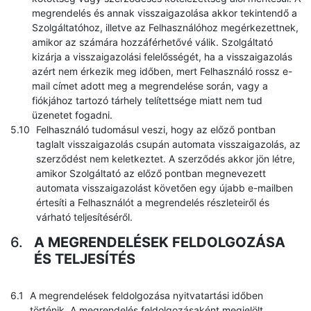
megrendelés és annak visszaigazolása akkor tekintendő a
Szolgáltatóhoz, illetve az Felhasználóhoz megérkezettnek,
amikor az számára hozzáférhetővé válik. Szolgáltató
kizárja a visszaigazolási felelősségét, ha a visszaigazolás
azért nem érkezik meg időben, mert Felhasználó rossz e-
mail címet adott meg a megrendelése során, vagy a
fiókjához tartozó tárhely telítettsége miatt nem tud
üzenetet fogadni.
Felhasználó tudomásul veszi, hogy az előző pontban
taglalt visszaigazolás csupán automata visszaigazolás, az
szerződést nem keletkeztet. A szerződés akkor jön létre,
amikor Szolgáltató az előző pontban megnevezett
automata visszaigazolást követően egy újabb e-mailben
értesíti a Felhasználót a megrendelés részleteiről és
várható teljesítéséről.
A MEGRENDELÉSEK FELDOLGOZÁSA
ÉS TELJESÍTÉS
A megrendelések feldolgozása nyitvatartási időben
történik. A megrendelés feldolgozásaként megjelölt