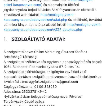
zokni-karacsonyra.com/
) és aldomainjein történő
jogviszonyokra terjed ki. Jelen Ászf folyamatosan elérhető a
következő weboldalról:
http://melegito-zokni-
karacsonyra.com/adatvedelem/adat.php
és letölthető, továbbá
bármikor kinyomtatható az alábbi linkről:
http://melegito-zokni-
karacsonyra.com/adatvedelem/ASZF_Letoltes.php
SZOLGÁLTATÓ ADATAI:
A szolgáltató neve: Online Marketing Sources Korlátolt
Felelősségű Társaság
A szolgáltató székhelye (és egyben a panaszügyintézés helye):
1064 Budapest, Podmaniczky utca 57. 2. em. 14.
A szolgáltató elérhetősége, az igénybe vevőkkel való
kapcsolattartásra szolgáló, rendszeresen használt elektronikus
levelezési címe: ugyfelszolgalatoms@gmail.com
Cégjegyzékszáma: 01 09 323060
Adószáma: 26303781-2-42
Nyilvántartásban bejegyző hatóság neve: Fővárosi
Törvényszék Cégbírósága