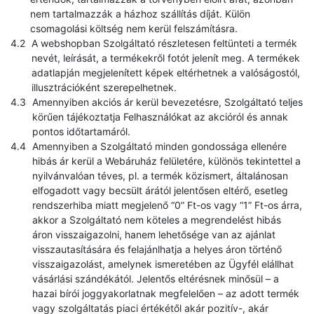
nem tartalmazzák a házhoz szállítás díját. Külön
csomagolási költség nem kerül felszámításra.
A webshopban Szolgáltató részletesen feltünteti a termék
nevét, leírását, a termékekről fotót jelenít meg. A termékek
adatlapján megjelenített képek eltérhetnek a valóságostól,
illusztrációként szerepelhetnek.
Amennyiben akciós ár kerül bevezetésre, Szolgáltató teljes
körűen tájékoztatja Felhasználókat az akcióról és annak
pontos időtartamáról.
Amennyiben a Szolgáltató minden gondossága ellenére
hibás ár kerül a Webáruház felületére, különös tekintettel a
nyilvánvalóan téves, pl. a termék közismert, általánosan
elfogadott vagy becsült árától jelentősen eltérő, esetleg
rendszerhiba miatt megjelenő “0” Ft-os vagy “1” Ft-os árra,
akkor a Szolgáltató nem köteles a megrendelést hibás
áron visszaigazolni, hanem lehetősége van az ajánlat
visszautasítására és felajánlhatja a helyes áron történő
visszaigazolást, amelynek ismeretében az Ügyfél elállhat
vásárlási szándékától. Jelentős eltérésnek minősül – a
hazai bírói joggyakorlatnak megfelelően – az adott termék
vagy szolgáltatás piaci értékétől akár pozitív-, akár