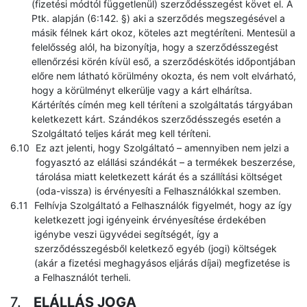
(fizetési módtól függetlenül) szerződésszegést követ el. A
Ptk. alapján (6:142. §) aki a szerződés megszegésével a
másik félnek kárt okoz, köteles azt megtéríteni. Mentesül a
felelősség alól, ha bizonyítja, hogy a szerződésszegést
ellenőrzési körén kívül eső, a szerződéskötés időpontjában
előre nem látható körülmény okozta, és nem volt elvárható,
hogy a körülményt elkerülje vagy a kárt elhárítsa.
Kártérítés címén meg kell téríteni a szolgáltatás tárgyában
keletkezett kárt. Szándékos szerződésszegés esetén a
Szolgáltató teljes kárát meg kell téríteni.
Ez azt jelenti, hogy Szolgáltató – amennyiben nem jelzi a
fogyasztó az elállási szándékát – a termékek beszerzése,
tárolása miatt keletkezett kárát és a szállítási költséget
(oda-vissza) is érvényesíti a Felhasználókkal szemben.
Felhívja Szolgáltató a Felhasználók figyelmét, hogy az így
keletkezett jogi igényeink érvényesítése érdekében
igénybe veszi ügyvédei segítségét, így a
szerződésszegésből keletkező egyéb (jogi) költségek
(akár a fizetési meghagyásos eljárás díjai) megfizetése is
a Felhasználót terheli.
ELÁLLÁS JOGA