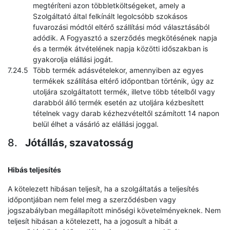
megtéríteni azon többletköltségeket, amely a
Szolgáltató által felkínált legolcsóbb szokásos
fuvarozási módtól eltérő szállítási mód választásából
adódik. A Fogyasztó a szerződés megkötésének napja
és a termék átvételének napja közötti időszakban is
gyakorolja elállási jogát.
Több termék adásvételekor, amennyiben az egyes
termékek szállítása eltérő időpontban történik, úgy az
utoljára szolgáltatott termék, illetve több tételből vagy
darabból álló termék esetén az utoljára kézbesített
tételnek vagy darab kézhezvételtől számított 14 napon
belül élhet a vásárló az elállási joggal.
Jótállás, szavatosság
Hibás teljesítés
A kötelezett hibásan teljesít, ha a szolgáltatás a teljesítés
időpontjában nem felel meg a szerződésben vagy
jogszabályban megállapított minőségi követelményeknek. Nem
teljesít hibásan a kötelezett, ha a jogosult a hibát a