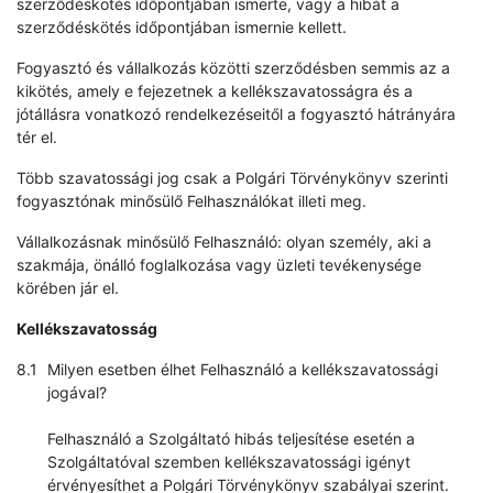
szerződéskötés időpontjában ismerte, vagy a hibát a
szerződéskötés időpontjában ismernie kellett.
Fogyasztó és vállalkozás közötti szerződésben semmis az a
kikötés, amely e fejezetnek a kellékszavatosságra és a
jótállásra vonatkozó rendelkezéseitől a fogyasztó hátrányára
tér el.
Több szavatossági jog csak a Polgári Törvénykönyv szerinti
fogyasztónak minősülő Felhasználókat illeti meg.
Vállalkozásnak minősülő Felhasználó: olyan személy, aki a
szakmája, önálló foglalkozása vagy üzleti tevékenysége
körében jár el.
Kellékszavatosság
Milyen esetben élhet Felhasználó a kellékszavatossági
jogával?
Felhasználó a Szolgáltató hibás teljesítése esetén a
Szolgáltatóval szemben kellékszavatossági igényt
érvényesíthet a Polgári Törvénykönyv szabályai szerint.