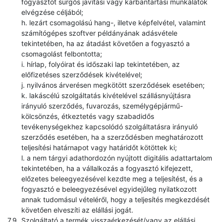
fogyasztót sürgős javítási vagy karbantartási munkálatok
elvégzése céljából;
h. lezárt csomagolású hang-, illetve képfelvétel, valamint
számítógépes szoftver példányának adásvétele
tekintetében, ha az átadást követően a fogyasztó a
csomagolást felbontotta;
i. hírlap, folyóirat és időszaki lap tekintetében, az
előfizetéses szerződések kivételével;
j. nyilvános árverésen megkötött szerződések esetében;
k. lakáscélú szolgáltatás kivételével szállásnyújtásra
irányuló szerződés, fuvarozás, személygépjármű-
kölcsönzés, étkeztetés vagy szabadidős
tevékenységekhez kapcsolódó szolgáltatásra irányuló
szerződés esetében, ha a szerződésben meghatározott
teljesítési határnapot vagy határidőt kötöttek ki;
l. a nem tárgyi adathordozón nyújtott digitális adattartalom
tekintetében, ha a vállalkozás a fogyasztó kifejezett,
előzetes beleegyezésével kezdte meg a teljesítést, és a
fogyasztó e beleegyezésével egyidejűleg nyilatkozott
annak tudomásul vételéről, hogy a teljesítés megkezdését
követően elveszíti az elállási jogát.
Szolgáltató a termék visszaérkezését/vagy az elállási