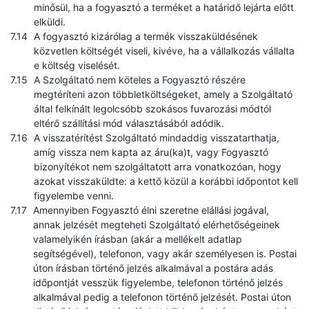
minősül, ha a fogyasztó a terméket a határidő lejárta előtt
elküldi.
A fogyasztó kizárólag a termék visszaküldésének
közvetlen költségét viseli, kivéve, ha a vállalkozás vállalta
e költség viselését.
A Szolgáltató nem köteles a Fogyasztó részére
megtéríteni azon többletköltségeket, amely a Szolgáltató
által felkínált legolcsóbb szokásos fuvarozási módtól
eltérő szállítási mód választásából adódik.
A visszatérítést Szolgáltató mindaddig visszatarthatja,
amíg vissza nem kapta az áru(ka)t, vagy Fogyasztó
bizonyítékot nem szolgáltatott arra vonatkozóan, hogy
azokat visszaküldte: a kettő közül a korábbi időpontot kell
figyelembe venni.
Amennyiben Fogyasztó élni szeretne elállási jogával,
annak jelzését megteheti Szolgáltató elérhetőségeinek
valamelyikén írásban (akár a mellékelt adatlap
segítségével), telefonon, vagy akár személyesen is. Postai
úton írásban történő jelzés alkalmával a postára adás
időpontját vesszük figyelembe, telefonon történő jelzés
alkalmával pedig a telefonon történő jelzését. Postai úton