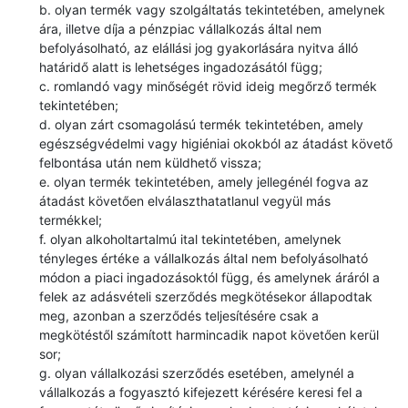
b. olyan termék vagy szolgáltatás tekintetében, amelynek
ára, illetve díja a pénzpiac vállalkozás által nem
befolyásolható, az elállási jog gyakorlására nyitva álló
határidő alatt is lehetséges ingadozásától függ;
c. romlandó vagy minőségét rövid ideig megőrző termék
tekintetében;
d. olyan zárt csomagolású termék tekintetében, amely
egészségvédelmi vagy higiéniai okokból az átadást követő
felbontása után nem küldhető vissza;
e. olyan termék tekintetében, amely jellegénél fogva az
átadást követően elválaszthatatlanul vegyül más
termékkel;
f. olyan alkoholtartalmú ital tekintetében, amelynek
tényleges értéke a vállalkozás által nem befolyásolható
módon a piaci ingadozásoktól függ, és amelynek áráról a
felek az adásvételi szerződés megkötésekor állapodtak
meg, azonban a szerződés teljesítésére csak a
megkötéstől számított harmincadik napot követően kerül
sor;
g. olyan vállalkozási szerződés esetében, amelynél a
vállalkozás a fogyasztó kifejezett kérésére keresi fel a