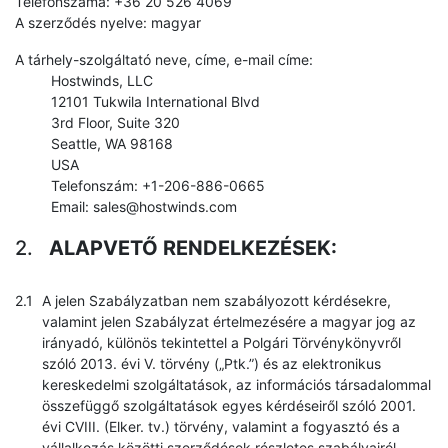
Telefonszáma: +36 20 526 4069
A szerződés nyelve: magyar
A tárhely-szolgáltató neve, címe, e-mail címe:
Hostwinds, LLC
12101 Tukwila International Blvd
3rd Floor, Suite 320
Seattle, WA 98168
USA
Telefonszám: +1-206-886-0665
Email: sales@hostwinds.com
ALAPVETŐ RENDELKEZÉSEK:
A jelen Szabályzatban nem szabályozott kérdésekre,
valamint jelen Szabályzat értelmezésére a magyar jog az
irányadó, különös tekintettel a Polgári Törvénykönyvről
szóló 2013. évi V. törvény („Ptk.”) és az elektronikus
kereskedelmi szolgáltatások, az információs társadalommal
összefüggő szolgáltatások egyes kérdéseiről szóló 2001.
évi CVIII. (Elker. tv.) törvény, valamint a fogyasztó és a
vállalkozás közötti szerződések részletes szabályairól