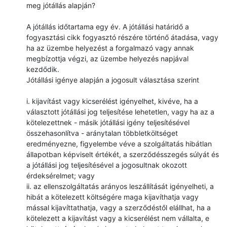
meg jótállás alapján?
A jótállás időtartama egy év. A jótállási határidő a
fogyasztási cikk fogyasztó részére történő átadása, vagy
ha az üzembe helyezést a forgalmazó vagy annak
megbízottja végzi, az üzembe helyezés napjával
kezdődik.
Jótállási igénye alapján a jogosult választása szerint
i. kijavítást vagy kicserélést igényelhet, kivéve, ha a
választott jótállási jog teljesítése lehetetlen, vagy ha az a
kötelezettnek - másik jótállási igény teljesítésével
összehasonlítva - aránytalan többletköltséget
eredményezne, figyelembe véve a szolgáltatás hibátlan
állapotban képviselt értékét, a szerződésszegés súlyát és
a jótállási jog teljesítésével a jogosultnak okozott
érdeksérelmet; vagy
ii. az ellenszolgáltatás arányos leszállítását igényelheti, a
hibát a kötelezett költségére maga kijavíthatja vagy
mással kijavíttathatja, vagy a szerződéstől elállhat, ha a
kötelezett a kijavítást vagy a kicserélést nem vállalta, e