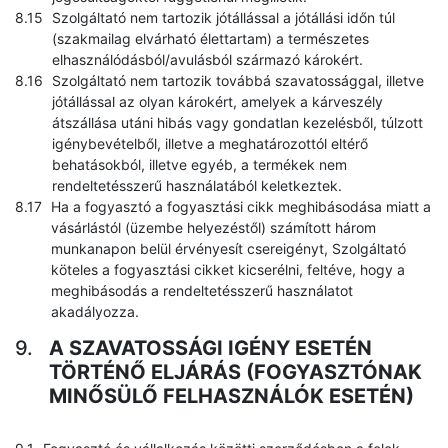
Szolgáltató nem tartozik jótállással a jótállási időn túl
(szakmailag elvárható élettartam) a természetes
elhasználódásból/avulásból származó károkért.
Szolgáltató nem tartozik továbbá szavatossággal, illetve
jótállással az olyan károkért, amelyek a kárveszély
átszállása utáni hibás vagy gondatlan kezelésből, túlzott
igénybevételből, illetve a meghatározottól eltérő
behatásokból, illetve egyéb, a termékek nem
rendeltetésszerű használatából keletkeztek.
Ha a fogyasztó a fogyasztási cikk meghibásodása miatt a
vásárlástól (üzembe helyezéstől) számított három
munkanapon belül érvényesít csereigényt, Szolgáltató
köteles a fogyasztási cikket kicserélni, feltéve, hogy a
meghibásodás a rendeltetésszerű használatot
akadályozza.
A SZAVATOSSÁGI IGÉNY ESETÉN
TÖRTÉNŐ ELJÁRÁS (FOGYASZTÓNAK
MINŐSÜLŐ FELHASZNÁLÓK ESETÉN)