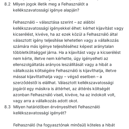
Milyen jogok illetik meg a Felhasználót a
kellékszavatossági igénye alapján?
Felhasználó – választása szerint – az alábbi
kellékszavatossági igényekkel élhet: kérhet kijavítást vagy
kicserélést, kivéve, ha az ezek közül a Felhasználó által
választott igény teljesítése lehetetlen vagy a vállalkozás
számára más igénye teljesítéséhez képest aránytalan
többletköltséggel járna. Ha a kijavítást vagy a kicserélést
nem kérte, illetve nem kérhette, úgy igényelheti az
ellenszolgáltatás arányos leszállítását vagy a hibát a
vállalkozás költségére Felhasználó is kijavíthatja, illetve
mással kijavíttathatja vagy – végső esetben – a
szerződéstől is elállhat. Választott kellékszavatossági
jogáról egy másikra is áttérhet, az áttérés költségét
azonban Felhasználó viseli, kivéve, ha az indokolt volt,
vagy arra a vállalkozás adott okot.
Milyen határidőben érvényesítheti Felhasználó
kellékszavatossági igényét?
Felhasználó (ha fogyasztónak minősül) köteles a hibát