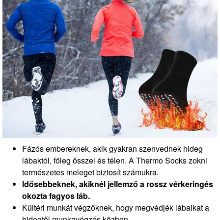
Fázós embereknek, akik gyakran szenvednek hideg
lábaktól, főleg ősszel és télen. A Thermo Socks zokni
természetes meleget biztosít számukra.
Idősebbeknek, akiknél jellemző a rossz vérkeringés
okozta fagyos láb.
Kültéri munkát végzőknek, hogy megvédjék lábaikat a
hidegtől munkavégzés közben.