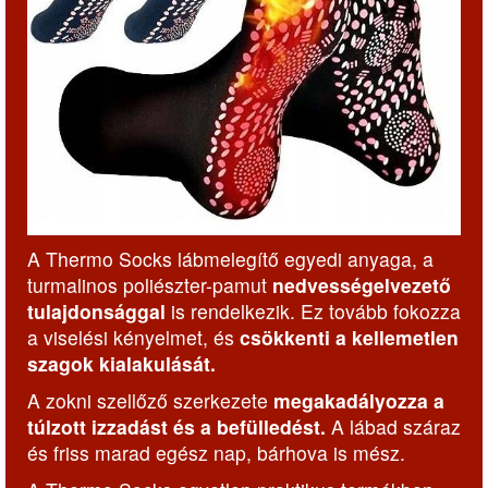
A Thermo Socks lábmelegítő egyedi anyaga, a
turmalinos poliészter-pamut
nedvességelvezető
tulajdonsággal
is rendelkezik. Ez tovább fokozza
a viselési kényelmet, és
csökkenti a kellemetlen
szagok kialakulását.
A zokni szellőző szerkezete
megakadályozza a
túlzott izzadást és a befülledést.
A lábad száraz
és friss marad egész nap, bárhova is mész.