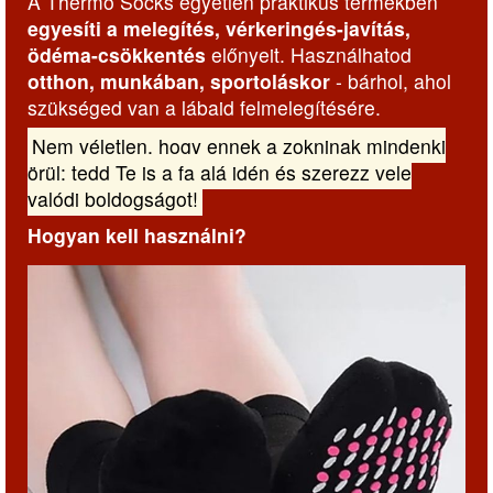
A Thermo Socks egyetlen praktikus termékben
egyesíti a melegítés, vérkeringés-javítás,
ödéma-csökkentés
előnyeit. Használhatod
otthon, munkában, sportoláskor
- bárhol, ahol
szükséged van a lábaid felmelegítésére.
Nem véletlen, hogy ennek a zokninak mindenki
örül: tedd Te is a fa alá idén és szerezz vele
valódi boldogságot!
Hogyan kell használni?