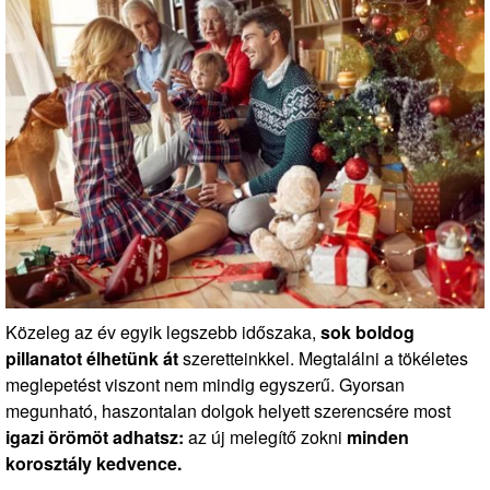
Közeleg az év egyik legszebb időszaka,
sok boldog
pillanatot élhetünk át
szeretteinkkel. Megtalálni a tökéletes
meglepetést viszont nem mindig egyszerű. Gyorsan
megunható, haszontalan dolgok helyett szerencsére most
igazi örömöt adhatsz:
az új melegítő zokni
minden
korosztály kedvence.