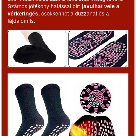
Számos jótékony hatással bír:
javulhat vele a
vérkeringés,
csökkenhet a duzzanat és a
fájdalom is.