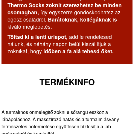
Thermo Socks zoknit szerezhetsz be minden
csomagban,
így egyszerre gondoskodhatsz az
egész családról.
Barátoknak, kollégáknak is
kiváló meglepetés.
Töltsd ki a lenti űrlapot,
add le rendelésed
nálunk, és néhány napon belül kiszállítjuk a
zoknikat, hogy
időben a fa alá tehesd őket.
TERMÉKINFO
A turmalinos önmelegítő zokni elsőrangú eszköz a
lábápoláshoz. A masszírozó hatás és a turmalin ásvány
természetes hőtermelése együttesen biztosítja a láb
egészségét és komfortját.