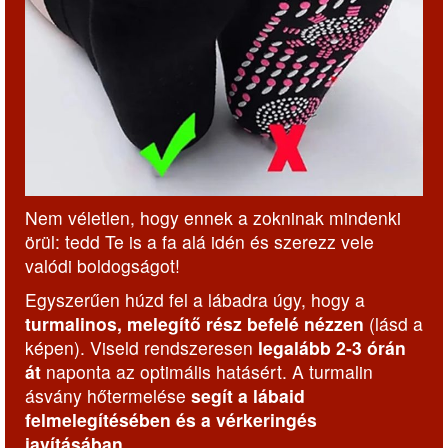
Nem véletlen, hogy ennek a zokninak mindenki
örül: tedd Te is a fa alá idén és szerezz vele
valódi boldogságot!
Egyszerűen húzd fel a lábadra úgy, hogy a
turmalinos, melegítő rész befelé nézzen
(lásd a
képen). Viseld rendszeresen
legalább 2-3 órán
át
naponta az optimális hatásért. A turmalin
ásvány hőtermelése
segít a lábaid
felmelegítésében és a vérkeringés
javításában.