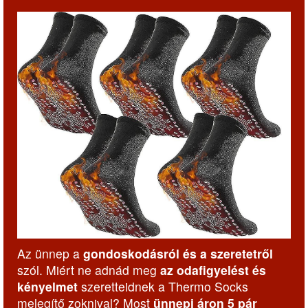
Az ünnep a
gondoskodásról és a szeretetről
szól. Miért ne adnád meg
az odafigyelést és
kényelmet
szeretteidnek a Thermo Socks
melegítő zoknival? Most
ünnepi áron 5 pár