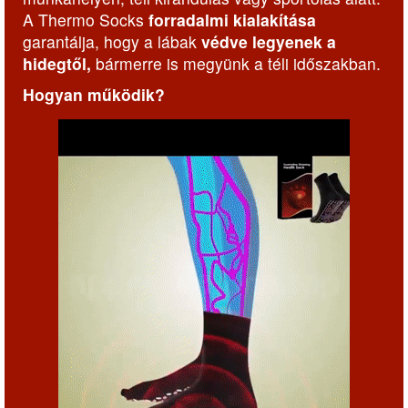
A Thermo Socks
forradalmi kialakítása
garantálja, hogy a lábak
védve legyenek a
hidegtől,
bármerre is megyünk a téli időszakban.
Hogyan működik?