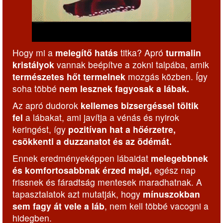
Hogy mi a
melegítő hatás
titka? Apró
turmalin
kristályok
vannak beépítve a zokni talpába, amik
természetes hőt termelnek
mozgás közben. Így
soha többé
nem lesznek fagyosak a lábak.
Az apró dudorok
kellemes bizsergéssel töltik
fel
a lábakat, ami javítja a vénás és nyirok
keringést, így
pozitívan hat a hőérzetre,
csökkenti a duzzanatot és az ödémát.
Ennek eredményeképpen lábaidat
melegebbnek
és komfortosabbnak érzed majd,
egész nap
frissnek és fáradtság mentesek maradhatnak. A
tapasztalatok azt mutatják, hogy
mínuszokban
sem fagy át vele a láb
, nem kell többé vacogni a
hidegben.