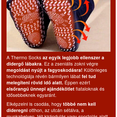
A Thermo Socks
az egyik legjobb ellenszer a
didergő lábakra
. Ez a zseniális zokni végre
megoldást nyújt a fagyoskodásra!
Különleges
technológiája révén bármilyen lábat
fel tud
melegíteni rövid idő alatt.
Éppen ezért
elsőrangú ünnepi ajándékötlet
fiataloknak és
idősebbeknek egyaránt.
Elképzelni is csodás, hogy
többé nem kell
dideregni
otthon, az utcán sétálva, a
munkahelyen, téli kirándulás vagy sportolás alatt.