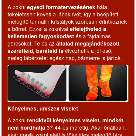
A zokni
egyedi formatervezésének
hála,
tökéletesen követi a lábak ívét, így a beépített
melegítő turmalin kristályok szorosan érintkeznek
a bőrrel. Ezzel a zoknival
elfelejtheted a
kellemetlen fagyoskodást
és a fájdalmas
görcsöket. Te és az
általad megajándékozott
szeretteid, barátaid is
élvezhetik a jól eső,
meleg lábérzetet egész nap, bármerre is jártok.
Kényelmes, uniszex viselet
A zokni
rendkívül kényelmes viselet, mindkét
nem hordhatja
37-44-es méretig. Akár önállóan,
akár másik zokni alatt is tökéletes melegítő társ.