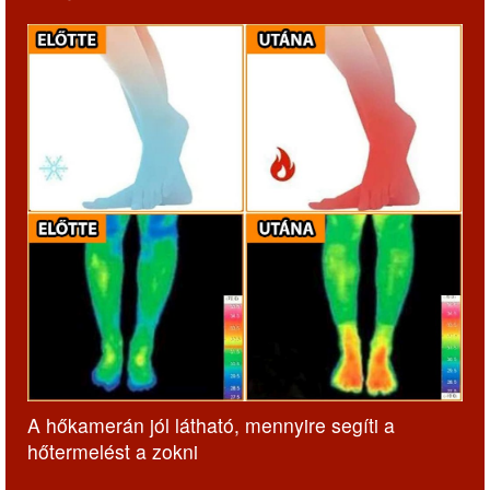
A hőkamerán jól látható, mennyire segíti a
hőtermelést a zokni